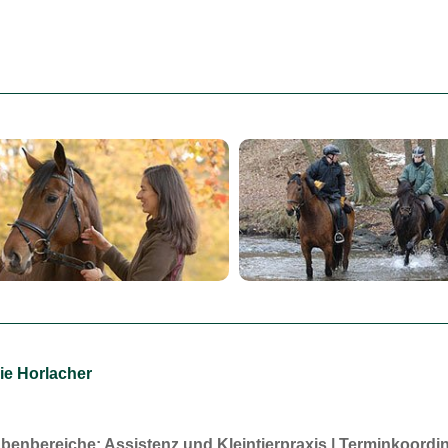
ie Horlacher
benbereiche: Assistenz und Kleintierpraxis | Terminkoordin